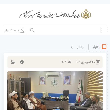
اخبار
بيشتر
20
فروردين
1404
902