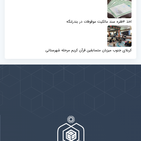
اخذ 4فقره سند مالکیت موقوفات در بندرلنگه
کربلای جنوب میزبان متسابقین قرآن کریم مرحله شهرستانی
پیوندها
بيشتر