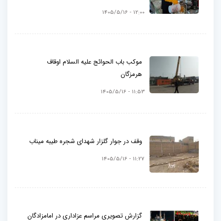
12:00 - 1405/5/16
موکب باب الحوائج علیه السلام اوقاف
هرمزگان
11:53 - 1405/5/16
وقف در جوار گلزار شهدای شجره طیبه میناب
11:27 - 1405/5/16
گزارش تصویری مراسم عزاداری در امامزادگان