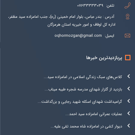
تلفن:
07633333039
آدرس : بندر عباس، بلوار امام خمینی (ره)، جنب امامزاده سید مظفر،
اداره کل اوقاف و امور خیریه استان هرمزگان
ایمیل:
oqhormozgan@gmail.com
پربازدیدترین خبرها
کلاس‌های سبک زندگی اسلامی در امامزاده سید...
بازدید از گلزار شهدای مدرسه شجره طیبه میناب...
گرامیداشت شهدای اسکله شهید رجایی و بزرگداشت...
عملیات عمرانی امامزاده سید احمد...
دیوار کشی در امامزاده شاه محمد تقی علیه...