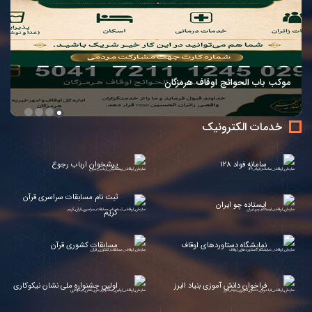
موکب باب الحوائج اوقاف هرمزگان
خدمات الکترونیک
سامانه فواد 128
پیشخوان ارباب رجوع
ا
ثبت نام مسابقات سراسری قرآن
ایستاده چو ایران
کریم
نمایشگاه دستاوردهای اوقاف
مسابقات کشوری قرآن
فراخوان دانش آموزی بنیاد البرز
اولین جشنواره ملی نشان نیکوکاری