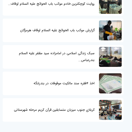
روایت کوچکترین خادم موکب باب الحوائج علیه السلام اوقاف...
گزارش موکب باب الحوائج علیه السلام اوقاف هرمزگان
سبک زندگی اسلامی در امامزاده سید مظفر علیه السلام
بندرعباس...
اخذ 4فقره سند مالکیت موقوفات در بندرلنگه
کربلای جنوب میزبان متسابقین قرآن کریم مرحله شهرستانی